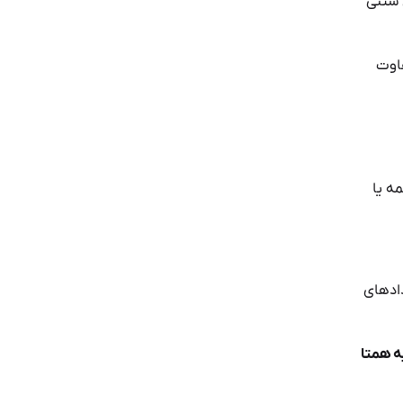
 سنتی
فاوت
ه یا
دادهای
ه همتا