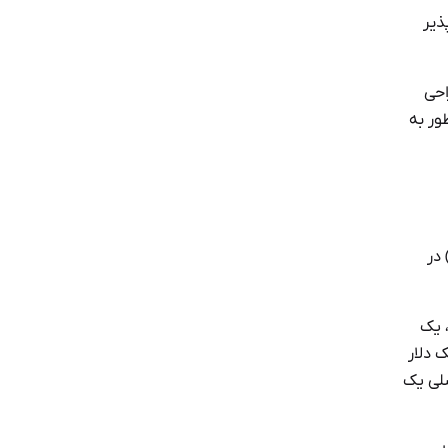
ذیر
راحی
 ذاته چطور به
Nick Szab) در
 نوشابه، یک
 گیری یک دلار
اصلی یک