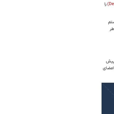
را
یستم
طر
ایط از پیش
امضای