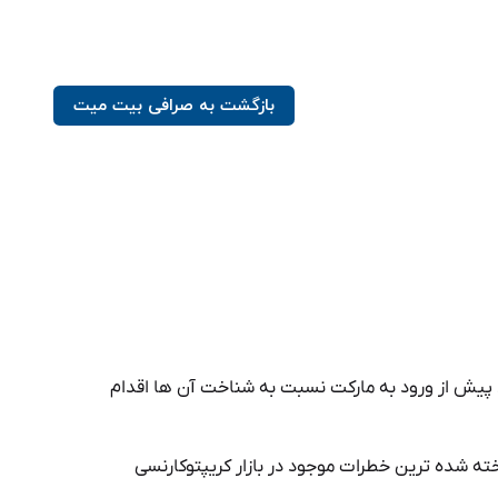
بازگشت به صرافی بیت میت
د پیش از ورود به مارکت نسبت به شناخت آن ها اقدام
 پانزی، ریسک سوء استفاده از عبارت بازیابی 12 کلمه ای و … از جمله شناخته شده ترین خطرات موجود در بازار کریپتوکارنسی