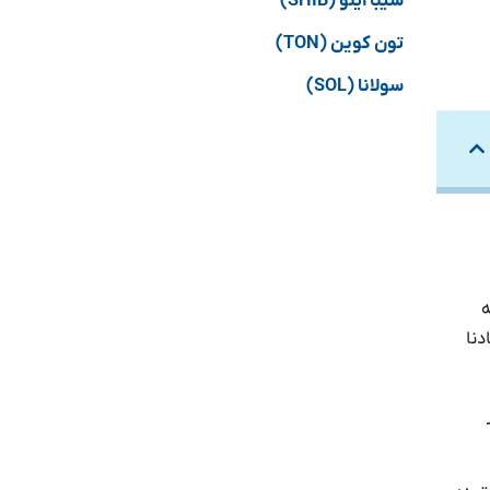
شیبا اینو (SHIB)
تون کوین (TON)
سولانا (SOL)
ه
ادنا