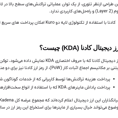
) و راه‌حل‌های کاربردی ندارد.
کادنا با استفاده از تکنولوژی لایه دو Kuro امکان پرداخت های سریع تر با ۴۸۰,۰۰۰ تراکنش بر ثانیه (TPS) را فراهم می‌کند.
ز دیجیتال کادنا (KDA) چیست؟
ی بر مکانیسم اجماع اثبات کار (PoW)، از رمز ارز کادنا نیز برای دو منظور استفاده می‌شود:
پرداخت هزینه تراکنش‌ها توسط کاربرانی که از خدمات گوناگون شبک
پرداخت پاداش ماینرهای KDA که با استفاده از انواع سخت‌افزارهای محاسباتی، اقدام به استخراج کادنا می‌کنند.
یانگذاران این ارز دیجیتال اعلام کرده‌اند که مجموع عرضه کل Kadena معادل
ضوع می‌تواند خیال بسیاری از ماینرها برای استخراج این رمز ارز در سال