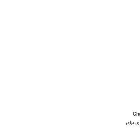
 جدیدی به نام Chainweb
ی برای