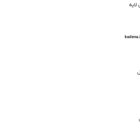
س‌پذیری لایه
kadena.
یتال