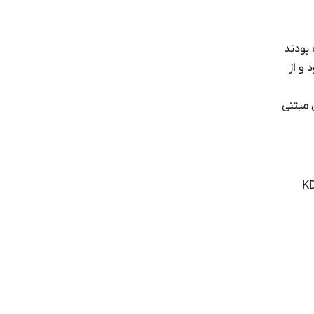
 را دیده بودند
ود و از
ال مبتنی
رزهای دیجیتال وجود دارد. در ادامه به معرفی ۵ رویکرد اصلی استخراج ارز KDA